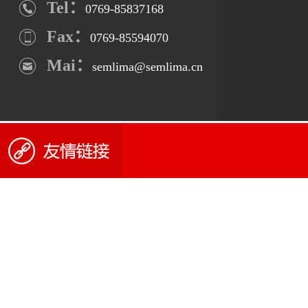
Tel：
0769-85837168
Fax：
0769-85594070
Mai：
semlima@semlima.cn